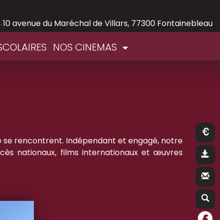
,
10 avenue du Maréchal de Villars, 77300 Fontainebleau
SCOLAIRES
NOS CINEMAS
té se rencontrent. Indépendant et engagé, notre
ès nationaux, films internationaux et œuvres