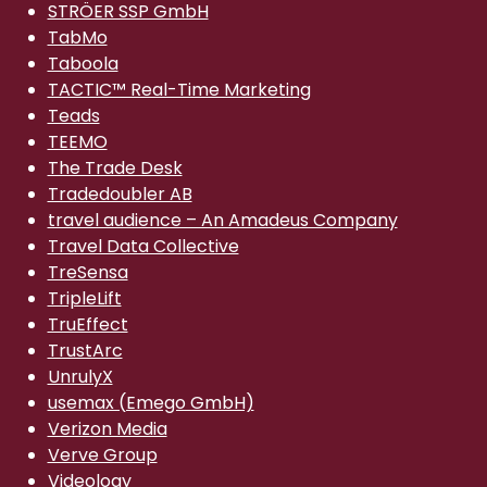
STRÖER SSP GmbH
TabMo
Taboola
TACTIC™ Real-Time Marketing
Teads
TEEMO
The Trade Desk
Tradedoubler AB
travel audience – An Amadeus Company
Travel Data Collective
TreSensa
TripleLift
TruEffect
TrustArc
UnrulyX
usemax (Emego GmbH)
Verizon Media
Verve Group
Videology