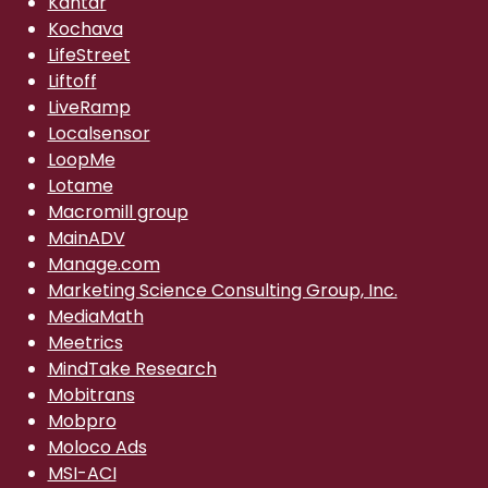
Kantar
Kochava
LifeStreet
Liftoff
LiveRamp
Localsensor
LoopMe
Lotame
Macromill group
MainADV
Manage.com
Marketing Science Consulting Group, Inc.
MediaMath
Meetrics
MindTake Research
Mobitrans
Mobpro
Moloco Ads
MSI-ACI