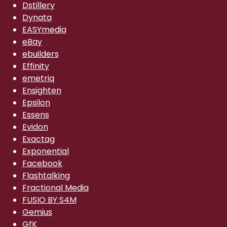
Dstillery
Dynata
EASYmedia
eBay
ebuilders
Effinity
emetriq
Ensighten
Epsilon
Essens
Evidon
Exactag
Exponential
Facebook
Flashtalking
Fractional Media
FUSIO BY S4M
Gemius
GfK