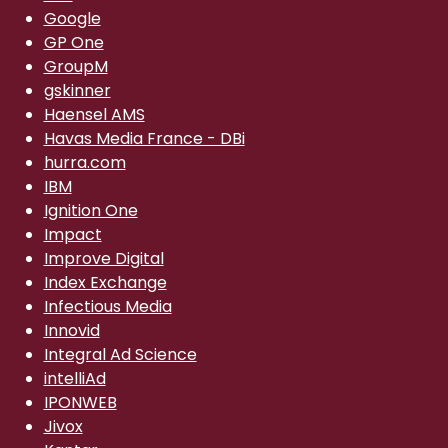
Google
GP One
GroupM
gskinner
Haensel AMS
Havas Media France - DBi
hurra.com
IBM
Ignition One
Impact
Improve Digital
Index Exchange
Infectious Media
Innovid
Integral Ad Science
intelliAd
IPONWEB
Jivox