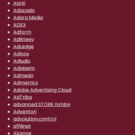
Aarki
Adacado
Adara Media
ADEX
Adform
Adikteev
AdLedge
Adloox
Adludio
AdMaxim
Admedo
Admetrics
Adobe Advertising Cloud
AdTriba
advanced STORE GmbH
Adventori
advolution.control
affilinet
Akamai