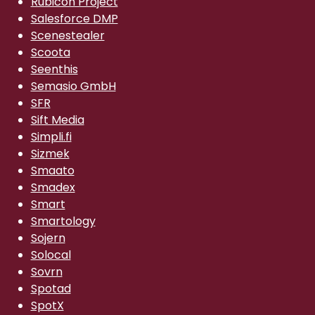
Rubicon Project
Salesforce DMP
Scenestealer
Scoota
Seenthis
Semasio GmbH
SFR
Sift Media
Simpli.fi
Sizmek
Smaato
Smadex
Smart
Smartology
Sojern
Solocal
Sovrn
Spotad
SpotX