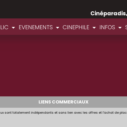
Cinéparadis
BLIC
EVENEMENTS
CINEPHILE
INFOS
LIENS COMMERCIAUX
x sont totalement indépendants et sans lien avec les offres et l'achat de plac