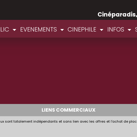
Cinéparadis
BLIC
EVENEMENTS
CINEPHILE
INFOS
LIENS COMMERCIAUX
x sont totalement indépendants et sans lien avec les offres et l'achat de plac