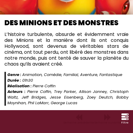
DES MINIONS ET DES MONSTRES
L’histoire turbulente, absurde et évidemment vraie
des Minions et la manière dont ils ont conquis
Hollywood, sont devenus de véritables stars de
cinéma, ont tout perdu, ont libéré des monstres dans
notre monde, puis ont tenté de sauver la planète du
chaos qu’ils avaient créé.
Genre :
Animation, Comédie, Familial, Aventure, Fantastique
Durée :
01h30
Réalisation :
Pierre Coffin
Acteurs :
Pierre Coffin, Trey Parker, Allison Janney, Christoph
Waltz, Jeff Bridges, Jesse Eisenberg, Zoey Deutch, Bobby
Moynihan, Phil LaMarr, George Lucas
Semaine précédente
Semaine suivante
Filtre