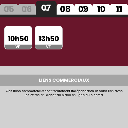
07
05
06
08
09
10
11
Ven
Mer
Jeu
Sam
Dim
Lun
Mar
Aout
Aout
Aout
Aout
Aout
Aout
Aout
10h50
13h50
VF
VF
LIENS COMMERCIAUX
Ces liens commerciaux sont totalement indépendants et sans lien avec
les offres et l'achat de place en ligne du cinéma.