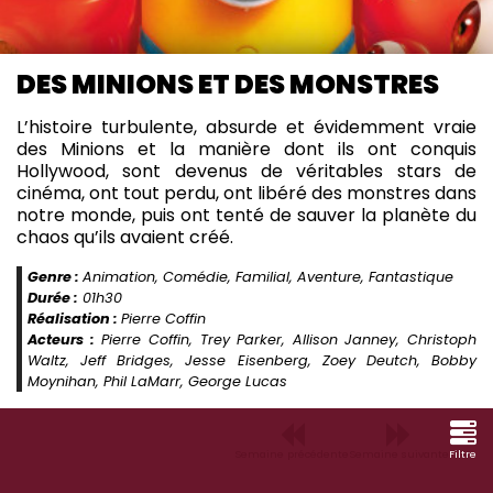
DES MINIONS ET DES MONSTRES
L’histoire turbulente, absurde et évidemment vraie
des Minions et la manière dont ils ont conquis
Hollywood, sont devenus de véritables stars de
cinéma, ont tout perdu, ont libéré des monstres dans
notre monde, puis ont tenté de sauver la planète du
chaos qu’ils avaient créé.
Genre :
Animation, Comédie, Familial, Aventure, Fantastique
Durée :
01h30
Réalisation :
Pierre Coffin
Acteurs :
Pierre Coffin, Trey Parker, Allison Janney, Christoph
Waltz, Jeff Bridges, Jesse Eisenberg, Zoey Deutch, Bobby
Moynihan, Phil LaMarr, George Lucas
Semaine précédente
Semaine suivante
Filtre