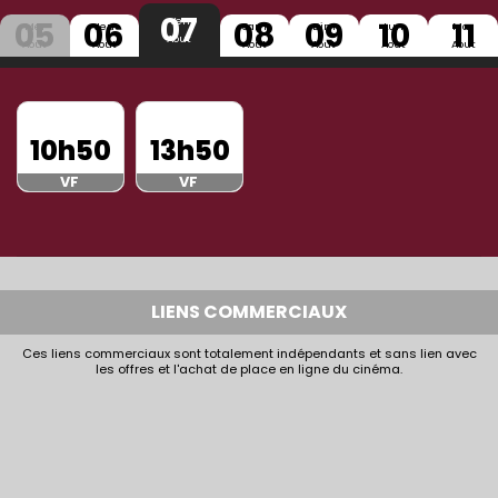
07
05
06
08
09
10
11
Ven
Mer
Jeu
Sam
Dim
Lun
Mar
Aout
Aout
Aout
Aout
Aout
Aout
Aout
10h50
13h50
VF
VF
LIENS COMMERCIAUX
Ces liens commerciaux sont totalement indépendants et sans lien avec
les offres et l'achat de place en ligne du cinéma.