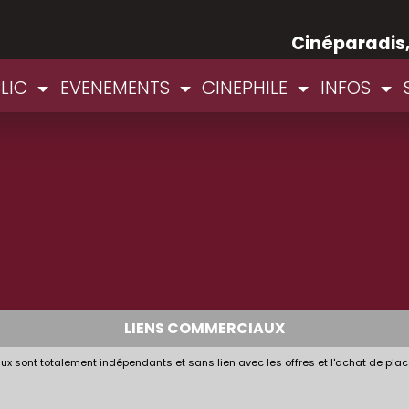
Cinéparadis
BLIC
EVENEMENTS
CINEPHILE
INFOS
LIENS COMMERCIAUX
x sont totalement indépendants et sans lien avec les offres et l'achat de plac