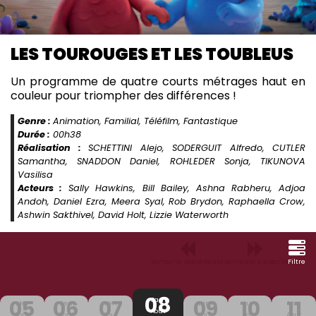
LES TOUROUGES ET LES TOUBLEUS
Un programme de quatre courts métrages haut en
couleur pour triompher des différences !
Genre :
Animation, Familial, Téléfilm, Fantastique
Durée :
00h38
Réalisation :
SCHETTINI Alejo, SODERGUIT Alfredo, CUTLER
Samantha, SNADDON Daniel, ROHLEDER Sonja, TIKUNOVA
Vasilisa
Acteurs :
Sally Hawkins, Bill Bailey, Ashna Rabheru, Adjoa
Andoh, Daniel Ezra, Meera Syal, Rob Brydon, Raphaella Crow,
Ashwin Sakthivel, David Holt, Lizzie Waterworth
Semaine précédente
Semaine suivante
Filtre
08
05
06
07
09
10
11
Sam
Mer
Jeu
Ven
Dim
Lun
Mar
Aout
Aout
Aout
Aout
Aout
Aout
Aout