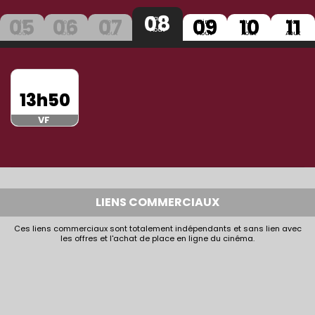
08
05
06
07
09
10
11
Sam
Mer
Jeu
Ven
Dim
Lun
Mar
Aout
Aout
Aout
Aout
Aout
Aout
Aout
13h50
VF
LIENS COMMERCIAUX
Ces liens commerciaux sont totalement indépendants et sans lien avec
les offres et l'achat de place en ligne du cinéma.