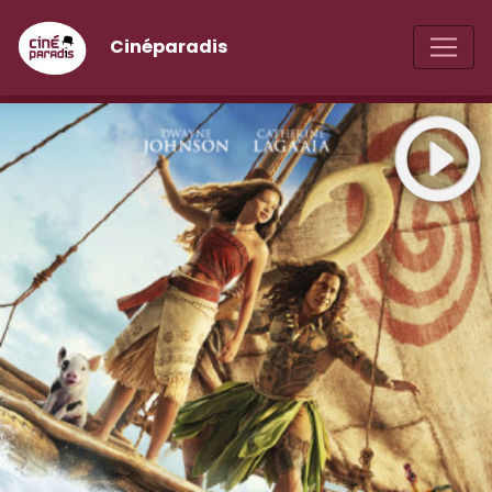
Cinéparadis