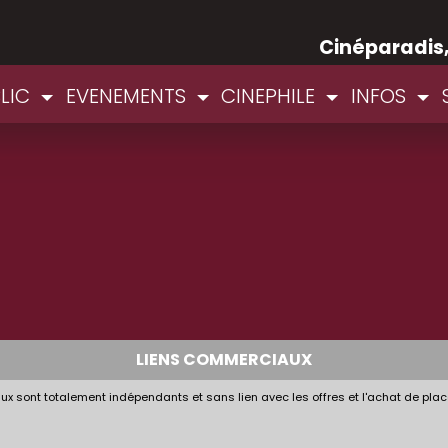
Cinéparadis
BLIC
EVENEMENTS
CINEPHILE
INFOS
LIENS COMMERCIAUX
x sont totalement indépendants et sans lien avec les offres et l'achat de plac